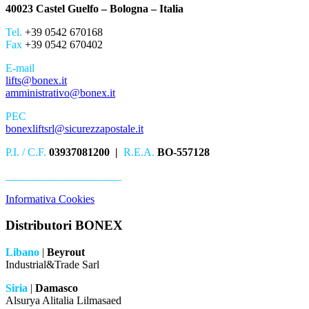
40023 Castel Guelfo – Bologna – Italia
Tel.
+39 0542 670168
Fax
+39 0542 670402
E-mail
lifts@bonex.it
amministrativo@bonex.it
PEC
bonexliftsrl@sicurezzapostale.it
P.I. / C.F.
03937081200 |
R.E.A.
BO-557128
_____________________
Informativa Cookies
Distributori BONEX
Libano
|
Beyrout
Industrial&Trade Sarl
Siria
|
Damasco
Alsurya Alitalia Lilmasaed