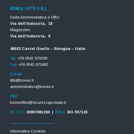
BONEX LIFTS S.R.L.
Sede Amministrativa e Uffici:
Via dell’Industria, 18
Magazzino
Via dell’Industria, 6
40023 Castel Guelfo – Bologna – Italia
Tel.
+39 0542 670168
Fax
+39 0542 670402
E-mail
lifts@bonex.it
amministrativo@bonex.it
PEC
bonexliftsrl@sicurezzapostale.it
P.I. / C.F.
03937081200 |
R.E.A.
BO-557128
_____________________
Informativa Cookies