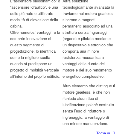
L’”ascensore oleodinamico” o
Altra soluzione
“ascensore idraulico”, è una
tecnologicamante avanzata la
delle più note e utilizzate
troviamo nel motore gearless
modalità di elevazione della
sincrono a magneti
cabina.
permanenti associato ad una
Offre numerosi vantaggi, e la
struttura senza ingranaggi
costante innovazione di
(argano) e pilotato mediante
questo segmento di
un dispositivo elettronico che
progettazione, lo identifica
comporta una minore
come la migliore scelta
resistenza meccanica a
quando si predispone un
vantaggi della durata del
progetto di mobilità verticale
motore e del suo rendimento
all’interno del proprio edificio.
energetico complessivo.
Altro elemento che distingue il
motore gearless, è che non
richiede alcun tipo di
lubrificazione poichè costruito
senza l’uso di riduttore o
ingranaggio, a vantaggio di
una minore manutenzione.
Torna su