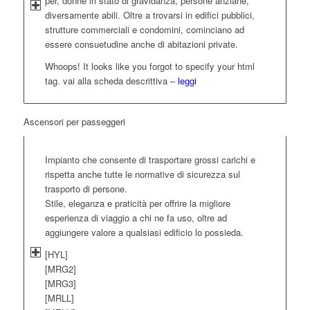
per, donne in stato di gravidanza, persone anziane,
diversamente abili. Oltre a trovarsi in edifici pubblici,
strutture commerciali e condomini, cominciano ad
essere consuetudine anche di abitazioni private.
Whoops! It looks like you forgot to specify your html
tag. vai alla scheda descrittiva –
leggi
Ascensori per passeggeri
Impianto che consente di trasportare grossi carichi e
rispetta anche tutte le normative di sicurezza sul
trasporto di persone.
Stile, eleganza e praticità per offrire la migliore
esperienza di viaggio a chi ne fa uso, oltre ad
aggiungere valore a qualsiasi edificio lo possieda.
[HYL]
[MRG2]
[MRG3]
[MRLL]