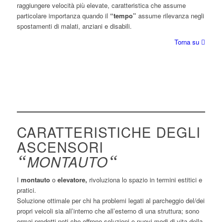
raggiungere velocità più elevate, caratteristica che assume
particolare importanza quando il
“tempo”
assume rilevanza negli
spostamenti di malati, anziani e disabili.
Torna su
CARATTERISTICHE DEGLI
ASCENSORI
“
MONTAUTO
“
I
montauto
o
elevatore,
rivoluziona lo spazio in termini estitici e
pratici.
Soluzione ottimale per chi ha problemi legati al parcheggio del/dei
propri veicoli sia all’interno che all’esterno di una struttura; sono
ormai prodotti noti che offrono soluzioni e nuovi modi di vita della